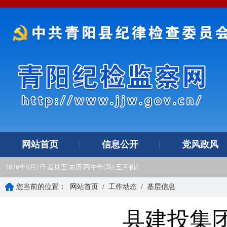
网站首页
信息公开
党风政风
2026年8月7日 星期五 农历 丙午年(马) 五月初二
您当前的位置：
网站首页
/
工作动态
/
基层信息
县建投集