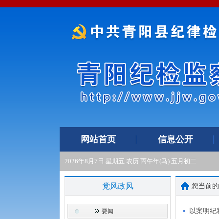
网站首页
信息公开
2026年8月7日 星期五 农历 丙午年(马) 五月初二
党风政风
您当前
以案明纪
要闻