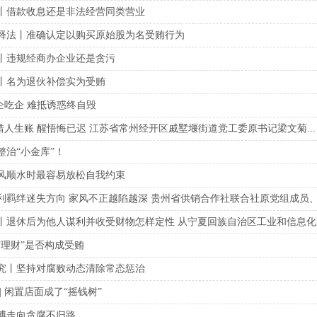
丨借款收息还是非法经营同类营业
释法丨准确认定以购买原始股为名受贿行为
丨违规经商办企业还是贪污
丨名为退伙补偿实为受贿
靠企吃企 难抵诱惑终自毁
算错人生账 醒悟悔已迟 江苏省常州经开区戚墅堰街道党工委原书记梁文菊...
整治“小金库”！
风顺水时最容易放松自我约束
利羁绊迷失方向 家风不正越陷越深 贵州省供销合作社联合社原党组成员、理
丨退休后为他人谋利并收受财物怎样定性 从宁夏回族自治区工业和信息化厅原
“理财”是否构成受贿
究丨坚持对腐败动态清除常态惩治
| 闲置店面成了“摇钱树”
博走向贪腐不归路