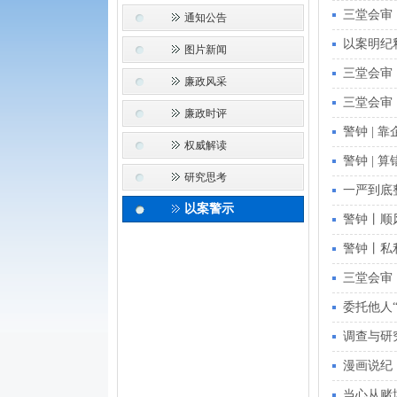
三堂会审
通知公告
以案明纪
图片新闻
三堂会审
廉政风采
三堂会审
廉政时评
警钟 | 
权威解读
警钟 | 
研究思考
一严到底
以案警示
警钟丨顺
警钟丨私
三堂会审
委托他人
调查与研
漫画说纪 
当心从赌