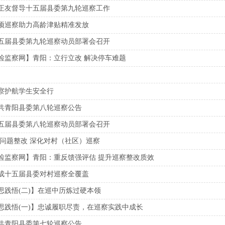
正友督导十五届县委第九轮巡察工作
项巡察助力高龄津贴精准发放
五届县委第九轮巡察动员部署会召开
检监察网】青阳：立行立改 解决停车难题
察护航学生安全行
共青阳县委第八轮巡察公告
五届县委第八轮巡察动员部署会召开
盯问题整改 深化对村（社区）巡察
检监察网】青阳：重反馈强评估 提升巡察整改质效
成十五届县委对村巡察全覆盖
思践悟(二)】在巡中历炼过硬本领
思践悟(一)】忠诚履职尽责，在巡察实践中成长
共青阳县委第七轮巡察公告