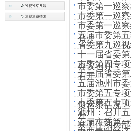
市委第一巡察
巡视巡察反馈
市委第一巡察
巡视巡察整改
市委第一巡察
五届市委第五
召开
省委第九巡视
十一届省委第
市委第四专项
会议召开
十一届省委第
召开
五届池州市委
市委第五专项
市委第五专项
馈巡察情况
池州：召开五
开
五届市委第一
察工作动员部