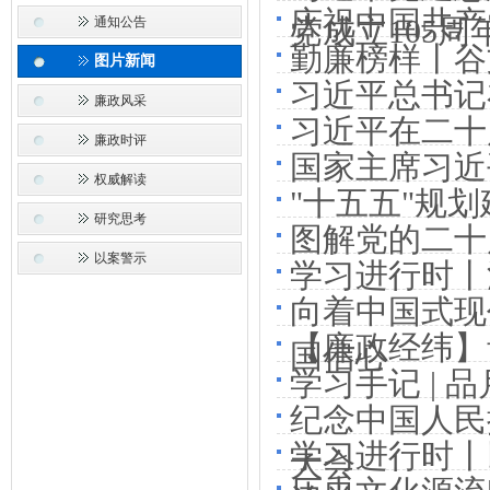
庆祝中国共产
通知公告
党成立105周
勤廉榜样丨谷
图片新闻
习近平总书记
廉政风采
习近平在二十
廉政时评
国家主席习近
权威解读
"十五五"规
研究思考
图解党的二十
以案警示
学习进行时丨
向着中国式现
【廉政经纬】
国信心
学习手记 | 
纪念中国人民
学习进行时丨
大会