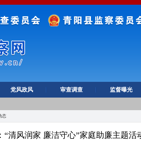
党风政风
审查调查
监督曝光
动态
：“清风润家 廉洁守心”家庭助廉主题活