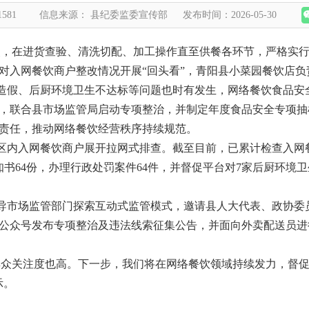
1581
信息来源： 县纪委监委宣传部
发布时间：2026-05-30
改，在进货查验、清洗切配、加工操作直至供餐各环节，严格实行
对入网餐饮商户整改情况开展“回头看”，青阳县小菜园餐饮店负
造假、后厨环境卫生不达标等问题也时有发生，网络餐饮食品安
，联合县市场监管局启动专项整治，并制定年度食品安全专项抽
责任，推动网络餐饮经营秩序持续规范。
区内入网餐饮商户展开拉网式排查。截至目前，已累计检查入网餐
知书64份，办理行政处罚案件64件，并督促平台对7家后厨环境
导市场监管部门探索互动式监管模式，邀请县人大代表、政协委员
公众号发布专项整治及违法线索征集公告，并面向外卖配送员进
群众关注度也高。下一步，我们将在网络餐饮领域持续发力，督
示。