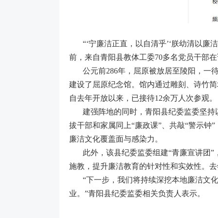
“‘宁廉洁正直，以自清乎’‘朕幼清以廉
前，来自青阳县教体工委70多名党员干部
公元前286年，屈原被放居至陵阳，
建设了屈原纪念馆。馆内通过雕刻、诗竹简
自去年开放以来，已接待12余万人次参观。
建强阵地的同时，青阳县纪委监委坚持
拔干部和家属同上“廉政课”、共敲“警示
廉洁文化覆盖面与感染力。
此外，该县纪委监委组建“青廉宣讲团
施教，提升廉洁教育的针对性和实效性。去年
“下一步，我们将持续深挖本地廉洁文
业。”青阳县纪委监委相关负责人表示。