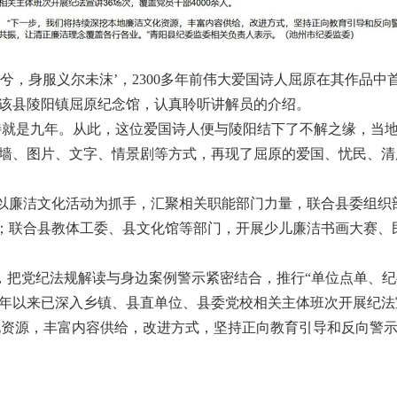
洁兮，身服义尔未沫’，2300多年前伟大爱国诗人屈原在其作品中
在该县陵阳镇屈原纪念馆，认真聆听讲解员的介绍。
一待就是九年。从此，这位爱国诗人便与陵阳结下了不解之缘，当
墙、图片、文字、情景剧等方式，再现了屈原的爱国、忧民、清
以廉洁文化活动为抓手，汇聚相关职能部门力量，联合县委组织
钟”；联合县教体工委、县文化馆等部门，开展少儿廉洁书画大赛
”，把党纪法规解读与身边案例警示紧密结合，推行“单位点单、
以来已深入乡镇、县直单位、县委党校相关主体班次开展纪法宣讲
化资源，丰富内容供给，改进方式，坚持正向教育引导和反向警