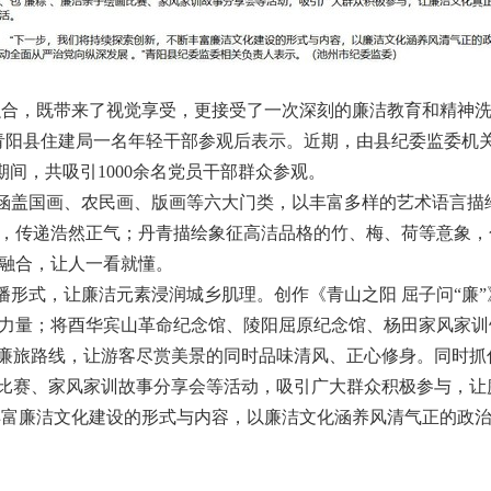
融合，既带来了视觉享受，更接受了一次深刻的廉洁教育和精神
青阳县住建局一名年轻干部参观后表示。近期，由县纪委监委机
期间，共吸引1000余名党员干部群众参观。
，涵盖国画、农民画、版画等六大门类，以丰富多样的艺术语言描
，传递浩然正气；丹青描绘象征高洁品格的竹、梅、荷等意象，
融合，让人一看就懂。
播形式，让廉洁元素浸润城乡肌理。创作《青山之阳 屈子问“廉
力量；将酉华宾山革命纪念馆、陵阳屈原纪念馆、杨田家风家训
”廉旅路线，让游客尽赏美景的同时品味清风、正心修身。同时
画比赛、家风家训故事分享会等活动，吸引广大群众积极参与，让
丰富廉洁文化建设的形式与内容，以廉洁文化涵养风清气正的政治