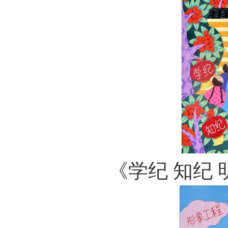
《学纪 知纪