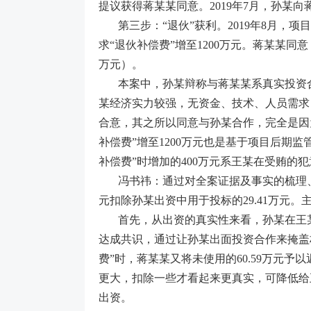
提议获得蒋某某同意。2019年7月，孙某向蒋
第三步：“退伙”获利。2019年8月，
求“退伙补偿费”增至1200万元。蒋某某同
万元）。
本案中，孙某辩称与蒋某某系真实投资
某经济实力较强，无资金、技术、人员需求
合意，其之所以同意与孙某合作，完全是因
补偿费”增至1200万元也是基于项目后期
补偿费”时增加的400万元系王某在受贿
冯书祎：通过对全案证据及事实的梳理、分
元扣除孙某出资中用于投标的29.41万元
首先，从出资的真实性来看，孙某在王
达成共识，通过让孙某出面投资合作来掩盖
费”时，蒋某某又将未使用的60.59万元
更大，扣除一些才看起来更真实，可降低给
出资。