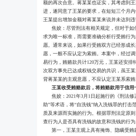
额的再次合意。蒋某某也证实，其考虑到王
进，遂同意了王某的要求，在短短三个月内便
王某提出增加金额对蒋某某来说并未达到违
焦姣：尽管刑法有相关规定，但对于如
求为唯一标准，而需要准确分析行受贿行为
愿。通常来说，如果行受贿双方已经形成长
愿，一般不应认定为索贿。本案中，经过调
易行为，贿赂款共计120万元，王某还安
次双方事先已达成权钱交易的共识，虽王某
背蒋某某的主观意愿，不应认定王某系索贿
王某收受贿赂款后，将贿赂款用于信用
焦姣：2021年3月1日起施行的《刑
助”等术语，将“自洗钱”纳入洗钱罪的打
质及来源而实施的行为。根据罪刑法定原则，
查行为人是否具有洗钱的故意和洗钱的行为
第一，王某主观上具有掩饰、隐瞒受贿