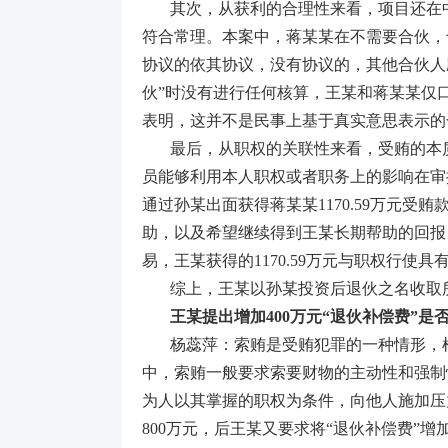
其次，从获利的合理性来看，项目还在中
符合常理。本案中，蒋某某在不需要合伙，
协议的依其协议，没有协议的，其他合伙人
伙”时没有进行任何核算，王某和蒋某某仅口
表明，这并不是民事上基于真实意思表示的
最后，从职权的关联性来看，受贿的本
员能够利用本人职权或者职务上的影响在审
通过孙某出面获得蒋某某1170.59万元
助，以及希望继续得到王某长期帮助的回报
易，王某获得的1170.59万元与职权行使具
综上，王某以孙某投资后退伙之名收取
王某提出增加400万元“退伙补偿费”是
杨蕊萍：索贿是受贿犯罪的一种情形，
中，索贿一般要求索要财物的主动性和强制
为人以其掌握的职权为条件，向他人施加压
800万元，后王某又要求将“退伙补偿费”