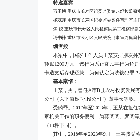
特邀嘉宾
万玉博 重庆市长寿区纪委监委第八纪检监察
杨蕊萍 重庆市长寿区纪委监委案件审理室主
焦 姣 重庆市长寿区人民检察院第二检察部副
冯书祎 重庆市长寿区人民法院刑事审判庭庭
编者按
本案中，国家工作人员王某安排朋友孙
转账1200万元，该行为系正常民事行为还是
卡透支后存现还款，为何认定为洗钱犯罪？
基本案情：
王某，男，曾任A市B县农村投资发展有
公司（以下简称“水投公司”）董事长等职。
受贿罪。2017年至2023年，王某
家机关工作的职务便利，为蒋某某、罗某等
（币种下同）。
其中，2018年至2023年9月，王