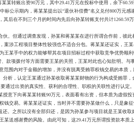
某某转账出资90万元，其中29.41万元在投标中使用，余下60.5
项目中标公示期内，蒋某某提出以“退伙补偿费”名义兑付800万
意，其后在不到三个月的时间内先后向孙某转账支付共计1260.59万
合伙。但通过调查发现，孙某和蒋某某在进行所谓合作前，彼此
，案涉工程项目整体性较强也不适合分包。蒋某某还证实，王某
为王某手中的权力能够帮其在项目招标过程中获取竞争优势顺利
监管、款项拨付等方面需要王某的关照，王某对此也心知肚明。与事
的犯意范围内对于金额的增加，并没有脱离受贿罪权钱交易的本质
析，认定王某通过孙某收取蒋某某财物的行为构成受贿罪，金额为11
。主要通过出资的真实性、获利的合理性、职权的关联性进行认定
某授意下向蒋某某转账90万元，表面看有出资，但本质为虚假投
权钱交易。蒋某某还证实，当时并不需要孙某做什么，只是象征性
予以返还。之所以没有全部归还，是因为孙某参与项目就是王某收
王某送感谢费的风险。由此可知，这29.41万元所谓投资款本质