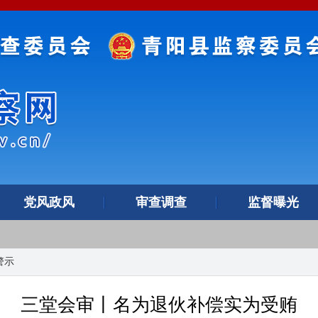
党风政风
审查调查
监督曝光
警示
三堂会审丨名为退伙补偿实为受贿