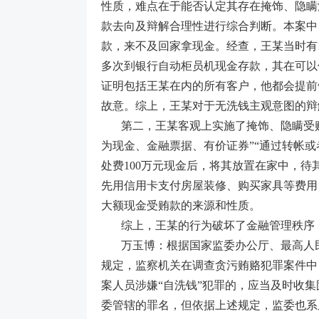
性质，难点在于能否认定其存在掩饰、隐瞒
款去向及辩解合理性进行综合判断。本案中
款，来不及回家拿现金。经查，王某当时有
多次到银行自动柜员机现金存款，其在可以
证明包括王某在内的所有客户，他都会提前
故意。综上，王某对于无洗钱主观意图的辩
第二，王某客观上实施了掩饰、隐瞒受
为现金、金融票据、有价证券”“通过转帐或
处费100万元现金后，将其放置在家中，
先用信用卡支付房屋装修、购买家具等费用
大额现金受贿款的来源和性质。
综上，王某的行为破坏了金融管理秩序
万玉博：根据国家监委办公厅、最高人
规定，监察机关在调查贪污贿赂犯罪案件中
案人员涉嫌“自洗钱”犯罪的，应当及时收集
委管辖的罪名，但依据上述规定，监委也系