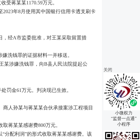
蒋某某1170.59万元。
至2023年8月使用其中国银行信用卡透支刷卡
4日，经A市监委批准，对王某采取留置措
某涉嫌洗钱罪的证据材料一并移送。
以王某涉嫌洗钱罪，向B县人民法院提起公
关闭
。
并处罚金61万元。判决现已生效。
、商人孙某与蒋某某合伙承接案涉工程项目
小微权力
“监督一点通”
小程序
取蒋某某感谢费800万元。
以“分配利润”的形式收取蒋某某感谢费。该