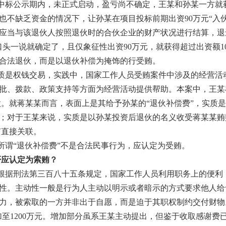
标公示期内，未正式启动，盈亏尚不确定，王某和孙某一方就获得1
也不缺乏资金的情况下，让孙某在项目投标前期出资90万元“入
应当与该退伙人按照退伙时的合伙企业的财产状况进行结算，退
头一说就确定了，且仅象征性出资90万元，就获得超过出资额1
合法退伙，而是以退伙补偿为掩饰的行受贿。
质是权钱交易，实践中，国家工作人员受贿案件中涉及的经营活
批、拨款、政策支持等方面为经营活动提供帮助。本案中，王某
受贿款。就蒋某某而言，表面上是其给予孙某的“退伙补偿费”，实
；对于王某来说，实质是以孙某投资后退伙的名义收受蒋某某贿
有直接关联。
所谓“退伙补偿费”不是合法民事行为，应认定为受贿。
否应认定为索贿？
根据刑法第三百八十五条规定，国家工作人员利用职务上的便利
性。主动性一般是行为人主动以明示或者暗示的方式要求他人给
力，被索取的一方并非出于自愿，而是迫于其职权制约交付财物
增加至1200万元。增加部分虽系王某主动提出，但鉴于收取感谢费