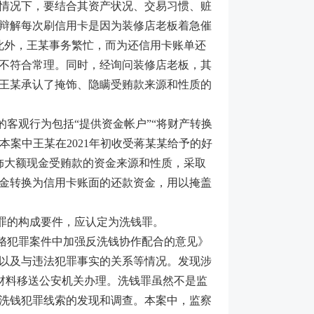
情况下，要结合其资产状况、交易习惯、赃
辩解每次刷信用卡是因为装修店老板着急催
此外，王某事务繁忙，而为还信用卡账单还
不符合常理。同时，经询问装修店老板，其
王某承认了掩饰、隐瞒受贿款来源和性质的
客观行为包括“提供资金帐户”“将财产转换
本案中王某在2021年初收受蒋某某给予的好
饰大额现金受贿款的资金来源和性质，采取
金转换为信用卡账面的还款资金，用以掩盖
罪的构成要件，应认定为洗钱罪。
赂犯罪案件中加强反洗钱协作配合的意见》
以及与违法犯罪事实的关系等情况。发现涉
据材料移送公安机关办理。洗钱罪虽然不是监
洗钱犯罪线索的发现和调查。本案中，监察