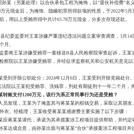
孙某（另案处理）以合伙承包工程为掩饰，以“退伙补偿费”名义收受
00万元现金后，为掩饰、隐瞒犯罪所得款项的性质，于2022年5月
，用以上受贿所得中共计65.78万元现金，分多次存现还款。
A市B县纪委监委对王某涉嫌严重违纪违法问题立案审查调查，3月1
三个月。
，B县监委将王某涉嫌受贿罪一案移送B县人民检察院审查起诉，王
县人民检察院以王某涉嫌受贿罪，并经征求监察机关和公安机关意见
王某受到开除公职处分；2024年12月6日，王某受到开除党籍处分
B县人民法院以王某犯受贿罪、洗钱罪，判处有期徒刑十一年二个月，
某转账支付1200万元，该行为系正常民事行为还是受贿？
人员发现，王某为了掩盖其与蒋某某的权钱交易，采取让其朋友
外衣。经梳理，王某收受蒋某某感谢费主要实施了以下步骤：
王某应蒋某某请托，承诺为其承揽案涉工程项目提供帮助，并约定收
孙某达成合意，由孙某出面与蒋某某“合伙”承接案涉工程项目并