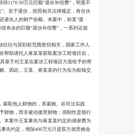
170.59万元巨额“退伙补偿费”，明显不
伙”。至于退伙，按照相关法律规定，有合伙
还退伙人的财产份额。本案中，孙某“退
0倍有余的巨额“退伙补偿费”，一系列证据
动往往与其职权范围密切相关，国家工作人
在帮助请托人蒋某某获取案涉工程项目后，
质是其基于对王某在案涉工程项目方面给予的帮
赂。因此，王某、蒋某某的行为实为权钱交
，索取他人财物的，系索贿。在司法实践
予财物，而非被动接受财物；强制性是指行
。本案中王某事先与蒋某某约定的感谢费为
已事先约定，增加400万元只是双方就受贿金