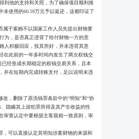
得到他的支持和关照，为了确保项目顺利推
未使用的60.59万元予以返还，这都印证了
否属于索贿不以国家工作人员先提出财物要
行为，是否真正违背了给付财物一方的意
贿人积极回应，投其所好，并未违背其意
已经在此前的一年多时间内发生了两次权钱交
前已经形成长期稳定的权钱交易关系，且本
意，并在短期内完成转账支付，足以说明未违
修改，删除了原洗钱罪条款中的“明知”和“协
饰、隐瞒其上游犯罪所得及其产生收益的性
。在审查认定中要根据主客观相一致原则，审
罪，可以直接认定其明知涉案财物的来源和