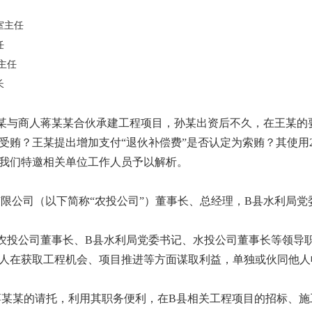
室主任
任
主任
长
某与商人蒋某某合伙承建工程项目，孙某出资后不久，在王某的要
受贿？王某提出增加支付“退伙补偿费”是否认定为索贿？其使用2
我们特邀相关单位工作人员予以解析。
限公司（以下简称“农投公司”）董事长、总经理，B县水利局党
在担任农投公司董事长、B县水利局党委书记、水投公司董事长等领
人在获取工程机会、项目推进等方面谋取利益，单独或伙同他人收
某接受蒋某某的请托，利用其职务便利，在B县相关工程项目的招标