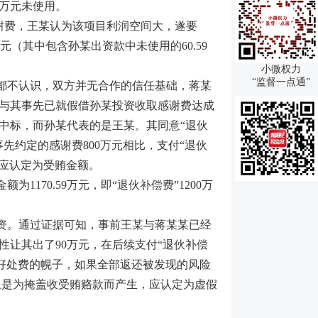
9万元未使用。
元感谢费，王某认为该项目利润空间大，遂要
元（其中包含孙某出资款中未使用的60.59
小微权力
“监督一点通”
都不认识，双方并无合作的信任基础，蒋某
与其事先已就假借孙某投资收取感谢费达成
中标，而孙某代表的是王某。其同意“退伙
先约定的感谢费800万元相比，支付“退伙
，应认定为受贿金额。
70.59万元，即“退伙补偿费”1200万
。
资。通过证据可知，事前王某与蒋某某已经
让其出了90万元，在后续支付“退伙补偿
取好处费的幌子，如果全部返还被发现的风险
上是为掩盖收受贿赂款而产生，应认定为虚假