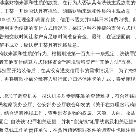
涉案财物来源和性质的故意。在行为人否认具有洗钱主观故意的
，王某一开始否认具有掩饰、隐瞒财物来源和性质的主观故意，
100余万元现金和高额存款，信用卡透支并非其日常消费习惯。
使用更为便捷的支付方式情况下，采取这种不便捷的支付方式也
告知交款时间让客户有足够时间准备资金。最终，在证据面前，
解不成立，应认定王某具有洗钱故意。
贿款来源和性质的行为。根据刑法第一百九十一条规定，洗钱罪的
者其他支付结算方式转移资金”“跨境转移资产”“其他方法”五类。
待其别墅开始装修后，在其没有透支信用卡的需求情况下，为了掩
，再将赃款小额分散存入银行账户归还信用卡的方式，将受贿现
，增加了调查机关、司法机关对受贿犯罪的查禁难度，符合洗钱
民检察院办公厅、公安部办公厅联合印发的《关于在办理贪污贿
，结合追赃挽损工作，查明涉案财物的权属、来源、去向、收益
固定“自洗钱”犯罪相关证据，并将“自洗钱”犯罪线索及相关证
反洗钱工作的责任单位，在贪污贿赂犯罪案件的调查中也应注重