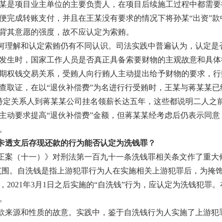
某是项目业主单位的主要负责人，在项目后续施工过程中都需要
完成转账支付，并且在王某没有要求的情况下将孙某“出资”款中
背其意愿的强度，故不应认定为索贿。
何理解和认定索贿仍有不同认识。司法实践中普遍认为，认定是
发生时，国家工作人员是否真正具备索要财物的主观故意和具体
期权钱交易关系，受贿人向行贿人主动提出给予财物的要求，行
查取证，在以“退伙补偿费”为名进行行受贿时，王某与蒋某某
排特定关系人到蒋某某公司挂名领薪长达五年，这些都说明二人之
主动要求提高“退伙补偿费”金额，但蒋某某经考虑后仍表示同
。
卡透支后存现还款的行为能否认定为洗钱罪？
法修正案（十一）》对刑法第一百九十一条洗钱罪相关条文作了重大
击范围。自洗钱是指上游犯罪行为人在实施相关上游犯罪后，为掩
2021年3月1日之后实施的“自洗钱”行为，应认定为洗钱犯罪
。
款来源和性质的故意。实践中，鉴于自洗钱行为人实施了上游犯